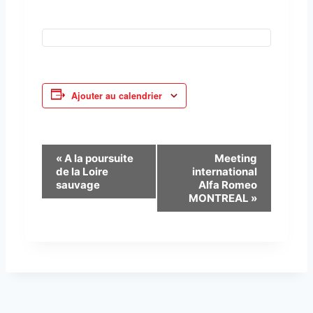
Ajouter au calendrier
N
«
A la poursuite
Meeting
de la Loire
international
a
sauvage
Alfa Romeo
MONTREAL
»
v
i
g
a
t