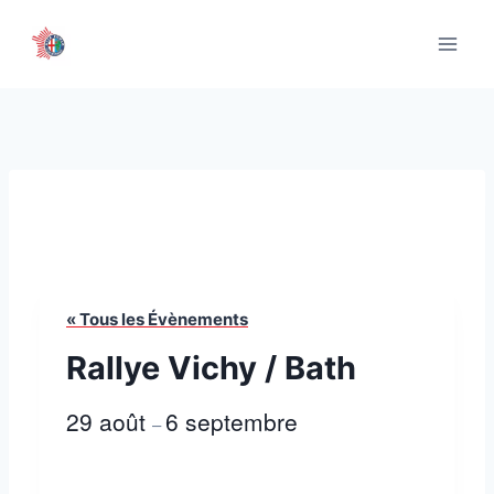
Aller
au
contenu
« Tous les Évènements
Rallye Vichy / Bath
29 août
6 septembre
–