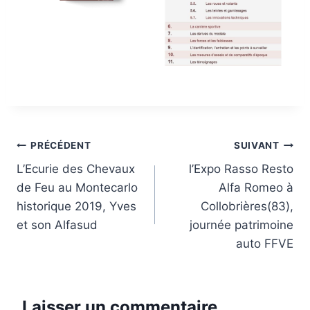
Navigation
PRÉCÉDENT
SUIVANT
L’Ecurie des Chevaux
l’Expo Rasso Resto
de
de Feu au Montecarlo
Alfa Romeo à
l’article
historique 2019, Yves
Collobrières(83),
et son Alfasud
journée patrimoine
auto FFVE
Laisser un commentaire