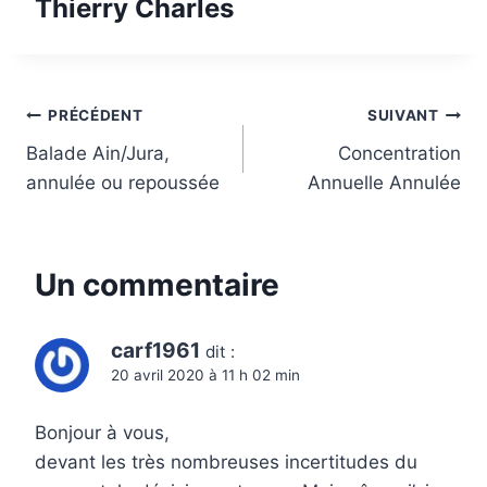
Thierry Charles
Navigation
PRÉCÉDENT
SUIVANT
Balade Ain/Jura,
Concentration
de
annulée ou repoussée
Annuelle Annulée
l’article
Un commentaire
carf1961
dit :
20 avril 2020 à 11 h 02 min
Bonjour à vous,
devant les très nombreuses incertitudes du