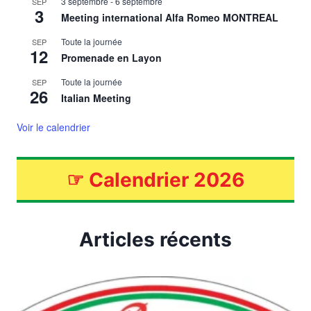
3 septembre
-
6 septembre
SEP
3
Meeting international Alfa Romeo MONTREAL
Toute la journée
SEP
12
Promenade en Layon
Toute la journée
SEP
26
Italian Meeting
Voir le calendrier
☞
Calendrier 2026
Articles récents