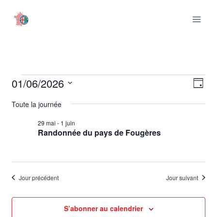
Aller
au
contenu
01/06/2026
Évènements
Nav
Nav
Jour
Sélectionnez
de
par
Toute la journée
for
une
vu
date.
29 mai
-
1 juin
con
1
Randonnée du pays de Fougères
Év
juin
2026
Jour précédent
Jour suivant
S’abonner au calendrier