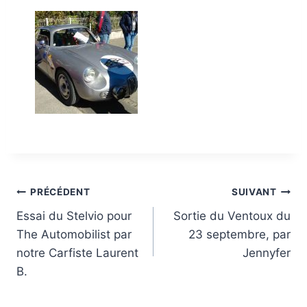
Navigation
PRÉCÉDENT
SUIVANT
Essai du Stelvio pour
Sortie du Ventoux du
de
The Automobilist par
23 septembre, par
l’article
notre Carfiste Laurent
Jennyfer
B.