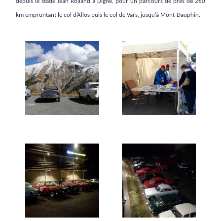
depuis le stade Jean Rolland à Digne, pour un parcours de près de 260
km empruntant le col d’Allos puis le col de Vars, jusqu’à Mont-Dauphin.