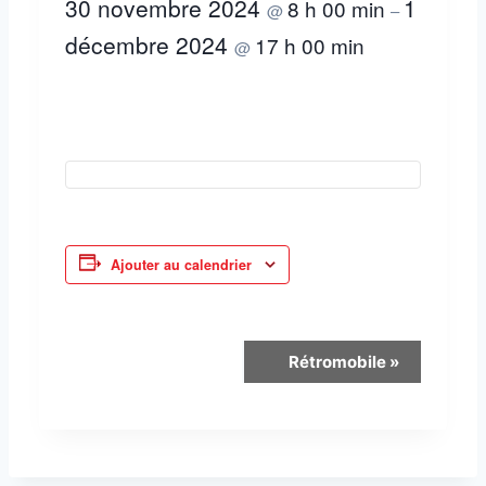
30 novembre 2024
1
8 h 00 min
@
–
décembre 2024
17 h 00 min
@
Ajouter au calendrier
N
Rétromobile
»
a
v
i