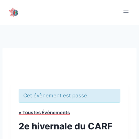
Aller
au
contenu
Cet évènement est passé.
« Tous les Évènements
2e hivernale du CARF