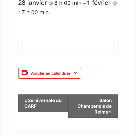
28 janvier
1 février
8 h 00 min
@
–
@
17 h 00 min
Ajouter au calendrier
N
«
2e hivernale du
Salon
CARF
Champenois de
a
Reims
»
v
i