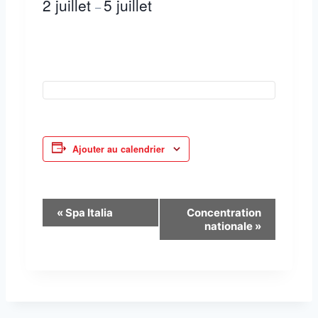
2 juillet
5 juillet
–
Ajouter au calendrier
N
«
Spa Italia
Concentration
nationale
»
a
v
i
g