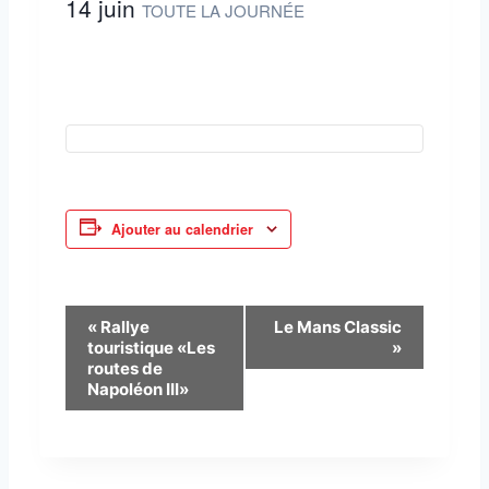
14 juin
TOUTE LA JOURNÉE
Ajouter au calendrier
N
«
Rallye
Le Mans Classic
touristique «Les
»
a
routes de
Napoléon III»
v
i
g