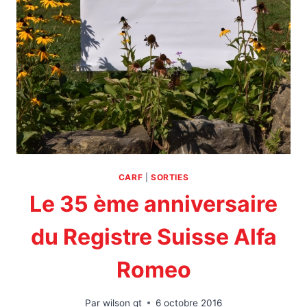
CARF
|
SORTIES
Le 35 ème anniversaire
du Registre Suisse Alfa
Romeo
Par
wilson gt
6 octobre 2016