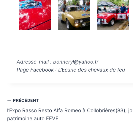
Adresse-mail : bonneryl@yahoo.fr
Page Facebook : L’Ecurie des chevaux de feu
Navigation
PRÉCÉDENT
l’Expo Rasso Resto Alfa Romeo à Collobrières(83), j
de
patrimoine auto FFVE
l’article