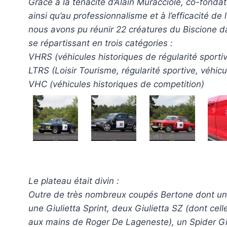
Grâce à la ténacité d’Alain Muracciole, co-fondate
ainsi qu’au professionnalisme et à l’efficacité de 
nous avons pu réunir 22 créatures du Biscione d
se répartissant en trois catégories :
VHRS (véhicules historiques de régularité sport
LTRS (Loisir Tourisme, régularité sportive, véhi
VHC (véhicules historiques de competition)
Le plateau était divin :
Outre de très nombreux coupés Bertone dont un
une Giulietta Sprint, deux Giulietta SZ (dont ce
aux mains de Roger De Lageneste), un Spider Giul