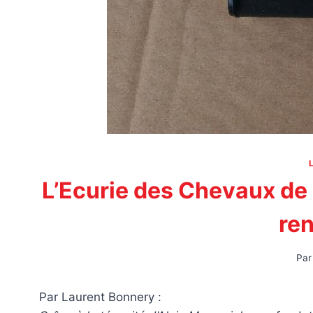
L’Ecurie des Chevaux de 
re
Par
Par Laurent Bonnery :