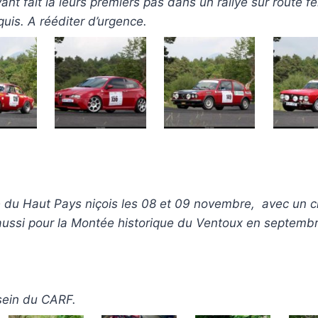
yant fait là leurs premiers pas dans un rallye sur route f
uis. A rééditer d’urgence.
ye du Haut Pays niçois les 08 et 09 novembre, avec un 
s aussi pour la Montée historique du Ventoux en septemb
sein du CARF.