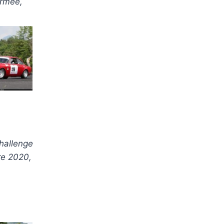
ermée,
challenge
re 2020,