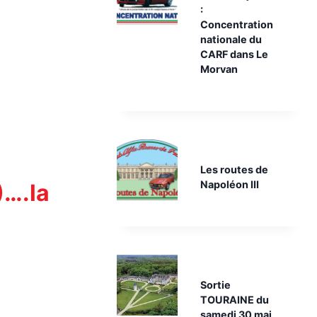
:
Concentration
nationale du
CARF dans Le
Morvan
Les routes de
Napoléon III
)….la
Sortie
TOURAINE du
samedi 30 mai