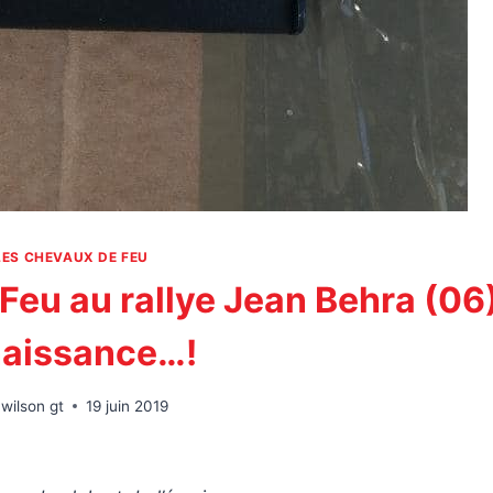
LES CHEVAUX DE FEU
Feu au rallye Jean Behra (06
naissance…!
wilson gt
19 juin 2019