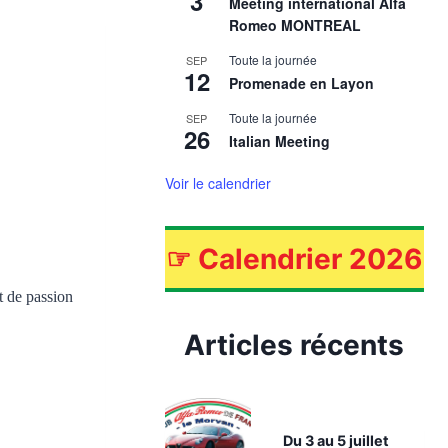
3
Meeting international Alfa
Romeo MONTREAL
Toute la journée
SEP
12
Promenade en Layon
Toute la journée
SEP
26
Italian Meeting
Voir le calendrier
☞
Calendrier 2026
t de passion
Articles récents
Du 3 au 5 juillet