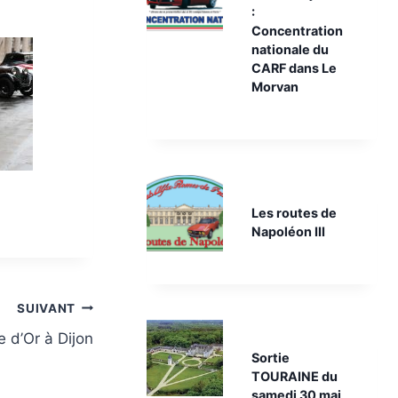
:
Concentration
nationale du
CARF dans Le
Morvan
Les routes de
Napoléon III
SUIVANT
e d’Or à Dijon
Sortie
TOURAINE du
samedi 30 mai