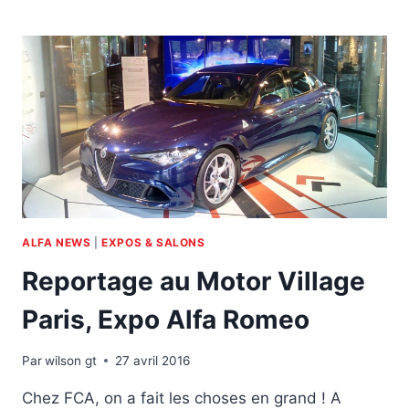
1000
MIGLIA
PAR
J-
C
ALFA NEWS
|
EXPOS & SALONS
Reportage au Motor Village
Paris, Expo Alfa Romeo
Par
wilson gt
27 avril 2016
Chez FCA, on a fait les choses en grand ! A