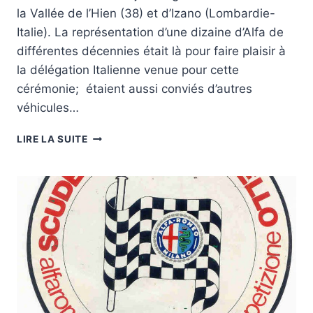
la Vallée de l’Hien (38) et d’Izano (Lombardie-
Italie). La représentation d’une dizaine d’Alfa de
différentes décennies était là pour faire plaisir à
la délégation Italienne venue pour cette
cérémonie; étaient aussi conviés d’autres
véhicules…
LE
LIRE LA SUITE
15
ÈME
ANNIVERSAIRE
DU
JUMELAGE
DES
COMMUNES
DE
LA
VALLÉE
DE
L’HIEN