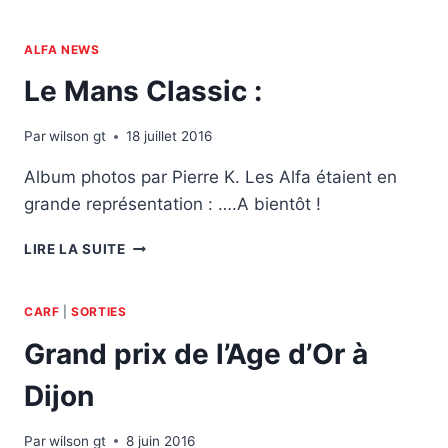
PARIS
2016
AU
ALFA NEWS
MOTOR
Le Mans Classic :
VILLAGE
PARIS
Par
wilson gt
18 juillet 2016
Album photos par Pierre K. Les Alfa étaient en
grande représentation : ….A bientôt !
LE
LIRE LA SUITE
MANS
CLASSIC
:
CARF
|
SORTIES
Grand prix de l’Age d’Or à
Dijon
Par
wilson gt
8 juin 2016