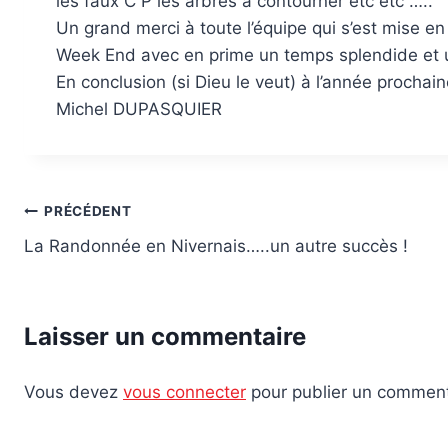
les faux C P les arbres à contourner etc etc …..
Un grand merci à toute l’équipe qui s’est mise en
Week End avec en prime un temps splendide et u
En conclusion (si Dieu le veut) à l’année prochain
Michel DUPASQUIER
Navigation
PRÉCÉDENT
La Randonnée en Nivernais…..un autre succès !
de
l’article
Laisser un commentaire
Vous devez
vous connecter
pour publier un comment