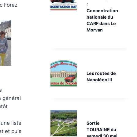
:
c Forez
Concentration
nationale du
CARF dans Le
Morvan
Les routes de
Napoléon III
e
n général
utôt
une liste
Sortie
TOURAINE du
t et puis
samedi 30 mai