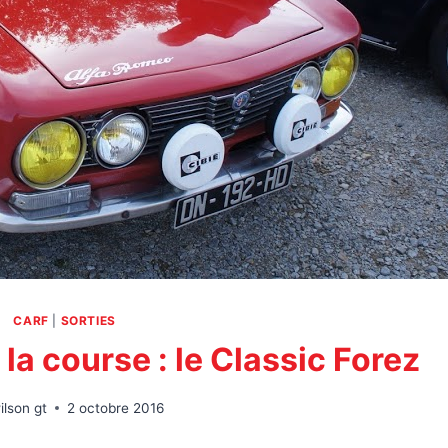
CARF
|
SORTIES
la course : le Classic Forez
ilson gt
2 octobre 2016