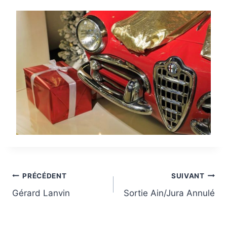
Navigation
PRÉCÉDENT
SUIVANT
Gérard Lanvin
Sortie Ain/Jura Annulé
de
l’article