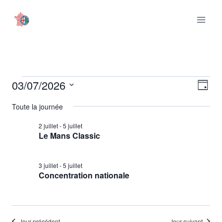
Aller
au
contenu
03/07/2026
Évènements
Nav
Nav
Jour
Sélectionnez
de
par
Toute la journée
for
une
vu
date.
2 juillet
-
5 juillet
con
3
Le Mans Classic
Év
juillet
3 juillet
-
5 juillet
Concentration nationale
2026
Jour précédent
Jour suivant