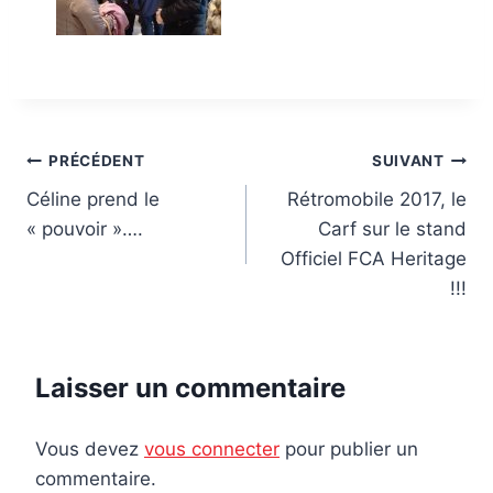
Navigation
PRÉCÉDENT
SUIVANT
Céline prend le
Rétromobile 2017, le
de
« pouvoir »….
Carf sur le stand
l’article
Officiel FCA Heritage
!!!
Laisser un commentaire
Vous devez
vous connecter
pour publier un
commentaire.