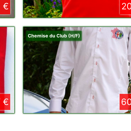
 €
20
Chemise du Club (H/F)
 €
60