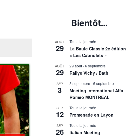
Bientôt…
Toute la journée
AOÛT
29
La Baule Classic 2e édition
« Les Cabriolets »
29 août
-
6 septembre
AOÛT
29
Rallye Vichy / Bath
3 septembre
-
6 septembre
SEP
3
Meeting international Alfa
Romeo MONTREAL
Toute la journée
SEP
12
Promenade en Layon
Toute la journée
SEP
26
Italian Meeting