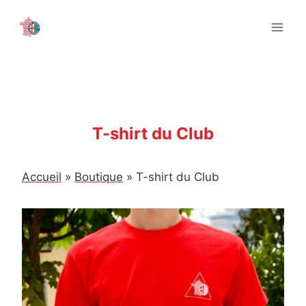
Aller
au
contenu
T-shirt du Club
Accueil
»
Boutique
»
T-shirt du Club