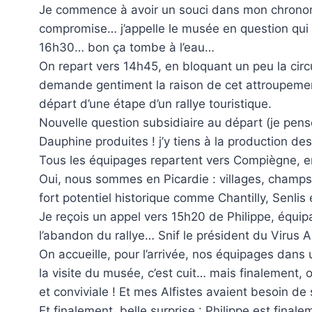
Je commence à avoir un souci dans mon chronomé
compromise… j’appelle le musée en question qui m
16h30… bon ça tombe à l’eau…
On repart vers 14h45, en bloquant un peu la circu
demande gentiment la raison de cet attroupement d
départ d’une étape d’un rallye touristique.
Nouvelle question subsidiaire au départ (je pense
Dauphine produites ! j’y tiens à la production de
Tous les équipages repartent vers Compiègne, en 
Oui, nous sommes en Picardie : villages, champs,
fort potentiel historique comme Chantilly, Senlis
Je reçois un appel vers 15h20 de Philippe, équipa
l’abandon du rallye… Snif le président du Virus Al
On accueille, pour l’arrivée, nos équipages dans
la visite du musée, c’est cuit… mais finalement,
et conviviale ! Et mes Alfistes avaient besoin d
Et finalement, belle surprise : Philippe est finale