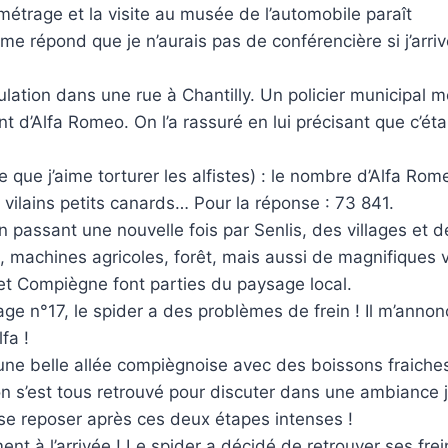
trage et la visite au musée de l’automobile paraît
e répond que je n’aurais pas de conférencière si j’arri
lation dans une rue à Chantilly. Un policier municipal m
’Alfa Romeo. On l’a rassuré en lui précisant que c’était
 que j’aime torturer les alfistes) : le nombre d’Alfa Rom
s vilains petits canards… Pour la réponse : 73 841.
passant une nouvelle fois par Senlis, des villages et de
 machines agricoles, forêt, mais aussi de magnifiques v
 et Compiègne font parties du paysage local.
ge n°17, le spider a des problèmes de frein ! Il m’annon
fa !
 une belle allée compiègnoise avec des boissons fraiches
 on s’est tous retrouvé pour discuter dans une ambiance
e se reposer après ces deux étapes intenses !
ment à l’arrivée ! Le spider a décidé de retrouver ses frein