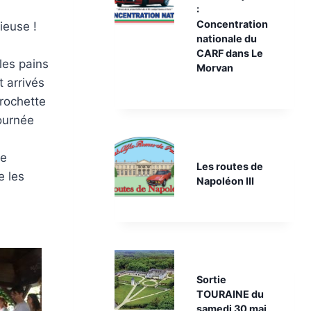
:
Concentration
ieuse !
nationale du
CARF dans Le
les pains
Morvan
 arrivés
brochette
journée
re
Les routes de
e les
Napoléon III
Sortie
TOURAINE du
samedi 30 mai