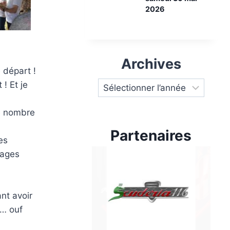
2026
Archives
 départ !
! Et je
le nombre
Partenaires
es
lages
ant avoir
s… ouf