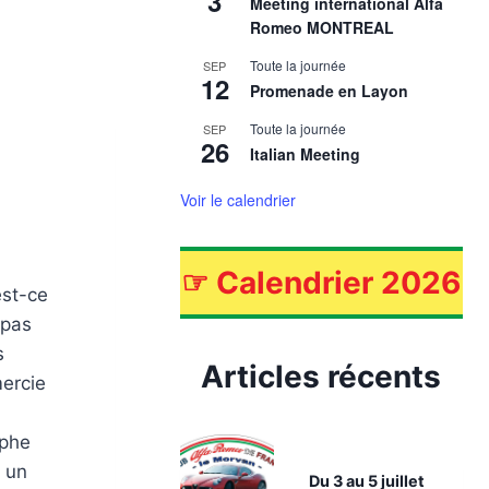
3
Meeting international Alfa
Romeo MONTREAL
Toute la journée
SEP
12
Promenade en Layon
Toute la journée
SEP
26
Italian Meeting
Voir le calendrier
☞
Calendrier 2026
est-ce
 pas
s
Articles récents
mercie
aphe
u un
Du 3 au 5 juillet