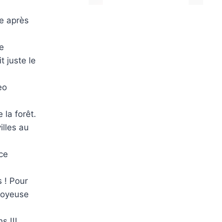
ve après
e
 juste le
eo
 la forêt.
illes au
ce
 ! Pour
 joyeuse
s !!!