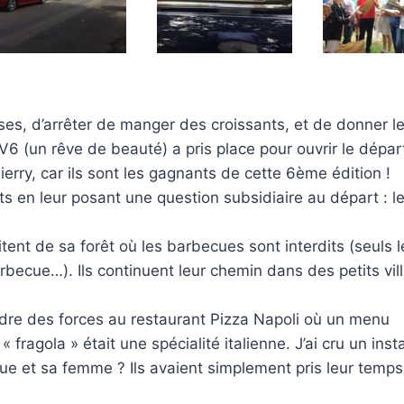
es, d’arrêter de manger des croissants, et de donner le
6 (un rêve de beauté) a pris place pour ouvrir le départ 
erry, car ils sont les gagnants de cette 6ème édition !
ants en leur posant une question subsidiaire au départ : 
tent de sa forêt où les barbecues sont interdits (seuls l
becue…). Ils continuent leur chemin dans des petits vil
endre des forces au restaurant Pizza Napoli où un menu
 fragola » était une spécialité italienne. J’ai cru un inst
ue et sa femme ? Ils avaient simplement pris leur temp