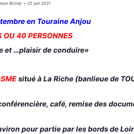
lson Bichat
22 juin 2021
ptembre
en Touraine Anjou
S
OU 40 PERSONNES
re
et …plaisir de conduire
»
COSME
situé à La Riche (banlieue de TO
conférencière, café, remise
des docume
nviron pour partie
par
les bords de Loir