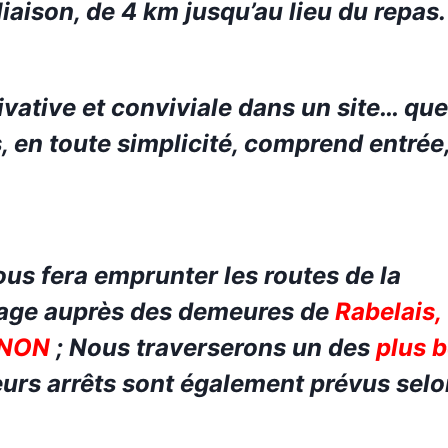
 liaison, de 4 km jusqu’au lieu du repas.
ivative
et conviviale
dans un site… qu
, en toute simplicité, comprend entrée,
ous fera emprunter
l
es routes de la
age auprès des demeures de
Rabelais
,
INON
;
Nous traverserons
un des
plus 
urs arrêts sont également prévus
selo