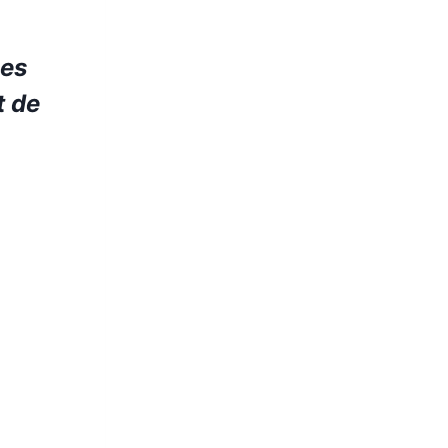
les
t de