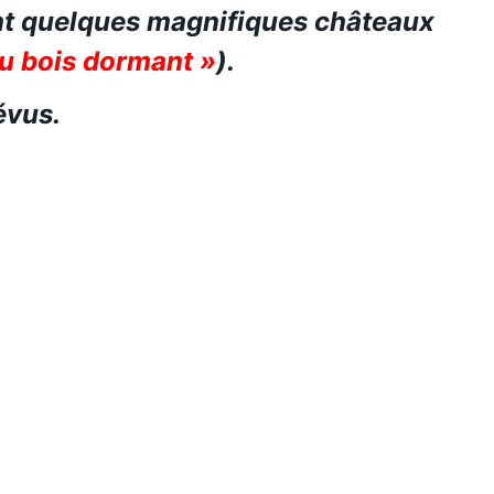
t quelques magnifiques châteaux
 au bois dormant
»
).
évus.