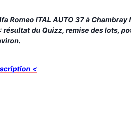
lfa
Rom
e
o
ITAL AUTO 37 à Chambray 
: r
ésultat du Quizz,
r
emise des lots, po
nviron
.
scription <