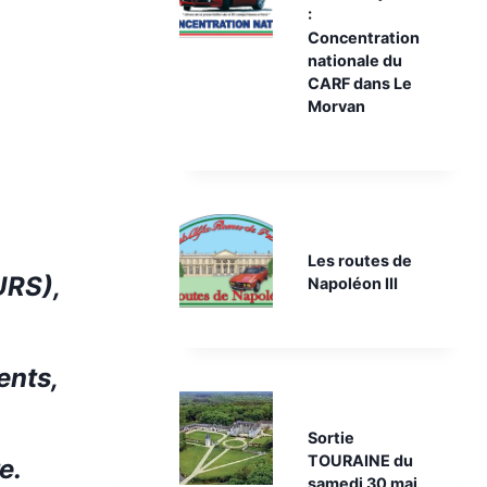
:
Concentration
nationale du
CARF dans Le
Morvan
Les routes de
URS)
,
Napoléon III
nts,
Sortie
TOURAINE du
e.
samedi 30 mai