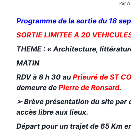
Par
Wi
Programme de la sortie du
18 se
SORTIE LIMITEE A 20
VEHICULE
THEME : « Architecture
,
littératu
MATI
N
RDV à 8 h
30
au
Prieuré de ST 
demeure de
Pierre de Ronsard
.
➢
Brève présentation
du site
par 
accès libre aux lieux.
Départ pour un trajet de 65 Km e