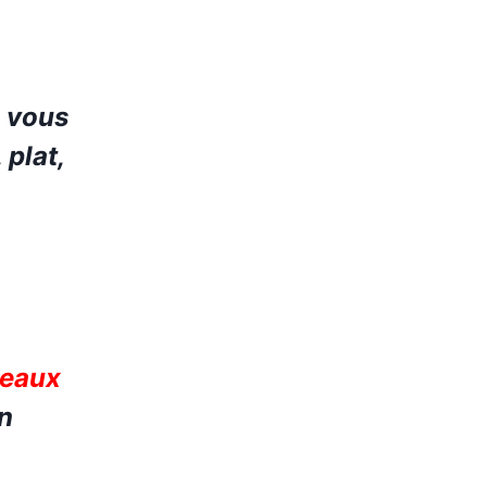
e vous
 plat,
beaux
n