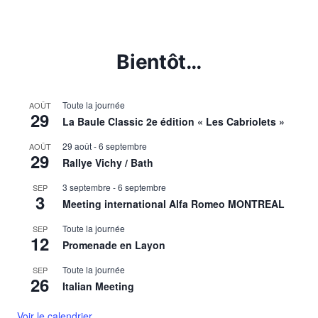
de
suivante
page
Bientôt…
Toute la journée
AOÛT
29
La Baule Classic 2e édition « Les Cabriolets »
29 août
-
6 septembre
AOÛT
29
Rallye Vichy / Bath
3 septembre
-
6 septembre
SEP
3
Meeting international Alfa Romeo MONTREAL
Toute la journée
SEP
12
Promenade en Layon
Toute la journée
SEP
26
Italian Meeting
Voir le calendrier