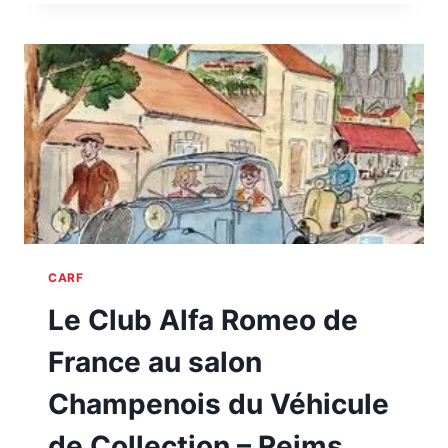
CARF
SUIVI
DU
RALLYE
DU
GÂTINAIS
CARF
Le Club Alfa Romeo de
France au salon
Champenois du Véhicule
de Collection – Reims