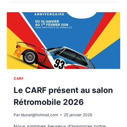
ALFA
ROMEO
DE
FRANCE
AU
SALON
CHAMPENOIS
DU
VÉHICULE
DE
COLLECTION
–
REIMS
2026
CARF
Le CARF présent au salon
Rétromobile 2026
Par
ldunat@hotmail.com
25 janvier 2026
Nous sommes heureux d’annoncer notre