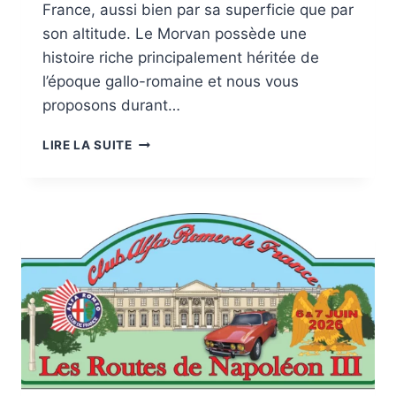
France, aussi bien par sa superficie que par
son altitude. Le Morvan possède une
histoire riche principalement héritée de
l’époque gallo-romaine et nous vous
proposons durant…
DU
LIRE LA SUITE
3
AU
5
JUILLET
:
CONCENTRATION
NATIONALE
DU
CARF
DANS
LE
MORVAN