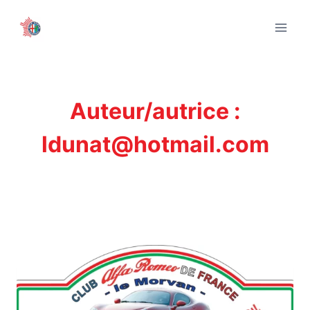
Aller
au
contenu
Auteur/autrice :
ldunat@hotmail.com