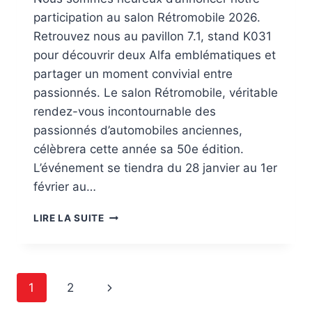
participation au salon Rétromobile 2026.
Retrouvez nous au pavillon 7.1, stand K031
pour découvrir deux Alfa emblématiques et
partager un moment convivial entre
passionnés. Le salon Rétromobile, véritable
rendez-vous incontournable des
passionnés d’automobiles anciennes,
célèbrera cette année sa 50e édition.
L’événement se tiendra du 28 janvier au 1er
février au…
LE
LIRE LA SUITE
CARF
PRÉSENT
AU
SALON
Navigation
Page
1
2
RÉTROMOBILE
2026