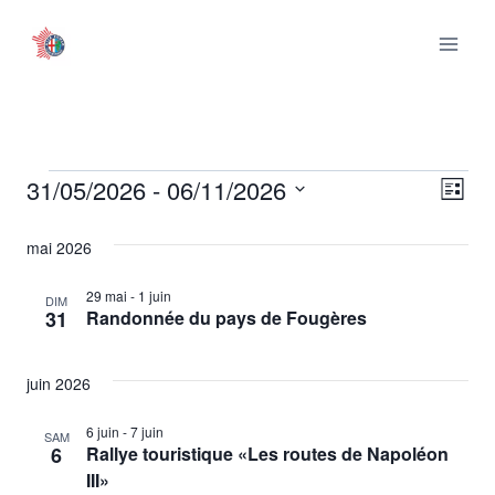
Aller
au
contenu
31/05/2026
 - 
06/11/2026
Évènements
Nav
Nav
Liste
Sélectionnez
de
par
mai 2026
une
vu
date.
con
29 mai
-
1 juin
DIM
Év
31
Randonnée du pays de Fougères
juin 2026
6 juin
-
7 juin
SAM
6
Rallye touristique «Les routes de Napoléon
III»